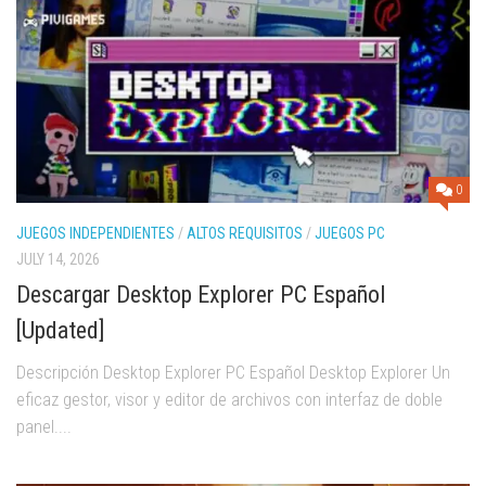
0
JUEGOS INDEPENDIENTES
/
ALTOS REQUISITOS
/
JUEGOS PC
JULY 14, 2026
Descargar Desktop Explorer PC Español
[Updated]
Descripción Desktop Explorer PC Español Desktop Explorer Un
eficaz gestor, visor y editor de archivos con interfaz de doble
panel....