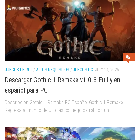
0
JUEGOS DE ROL
/
ALTOS REQUISITOS
/
JUEGOS PC
JULY 14, 2026
Descargar Gothic 1 Remake v1.0.3 Full y en
español para PC
Descripción Gothic 1 Remake PC Español Gothic 1 Remake
Regresa al mundo de un clásico juego de rol con un...