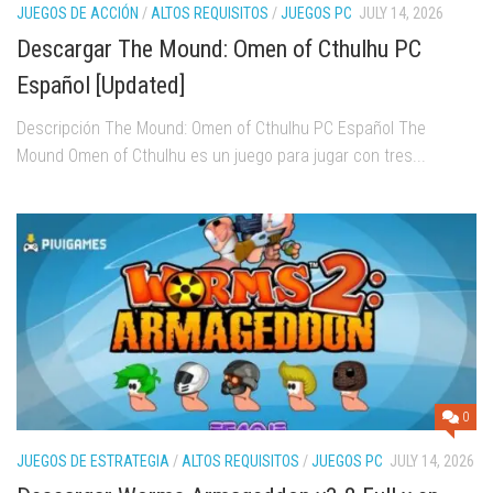
JUEGOS DE ACCIÓN
/
ALTOS REQUISITOS
/
JUEGOS PC
JULY 14, 2026
Descargar The Mound: Omen of Cthulhu PC
Español [Updated]
Descripción The Mound: Omen of Cthulhu PC Español The
Mound Omen of Cthulhu es un juego para jugar con tres...
0
JUEGOS DE ESTRATEGIA
/
ALTOS REQUISITOS
/
JUEGOS PC
JULY 14, 2026