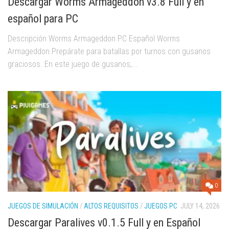
Descargar Worms Armageddon v3.8 Full y en
español para PC
Descripción Worms Armageddon PC Español Worms
Armageddon Prepárate para batallas por turnos con gusanos
graciosos. En este juego de gusanos,...
0
JUEGOS DE SIMULACIÓN
/
ALTOS REQUISITOS
/
JUEGOS PC
JULY 14, 2026
Descargar Paralives v0.1.5 Full y en Español