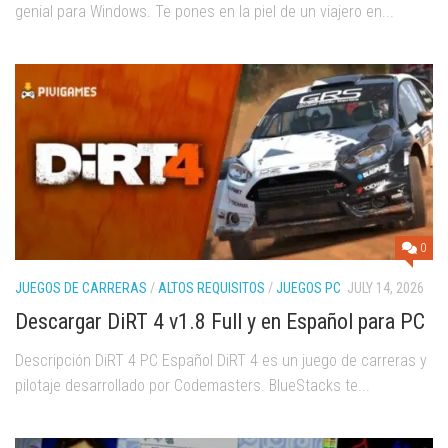
genial para Windows. Te pones en la piel de un viajero en...
0
JUEGOS DE CARRERAS
/
ALTOS REQUISITOS
/
JUEGOS PC
JULY 14, 2026
Descargar DiRT 4 v1.8 Full y en Español para PC
Descripción DiRT 4 PC Español DiRT 4 es un juego de carreras y
pilotaje desarrollado por Codemasters. BlueStacks te...