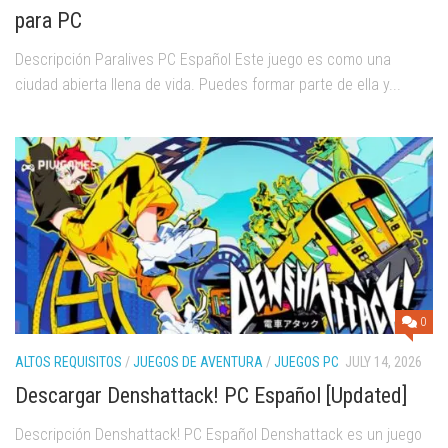
para PC
Descripción Paralives PC Español Este juego es como una
ciudad abierta llena de vida. Puedes formar parte de ella y...
0
ALTOS REQUISITOS
/
JUEGOS DE AVENTURA
/
JUEGOS PC
JULY 14, 2026
Descargar Denshattack! PC Español [Updated]
Descripción Denshattack! PC Español Denshattack es un juego