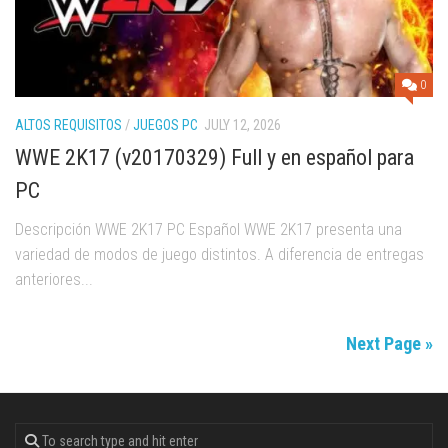
0
ALTOS REQUISITOS
/
JUEGOS PC
JULY 12, 2026
WWE 2K17 (v20170329) Full y en español para
PC
Descripción WWE 2K17 PC Español WWE 2K17 presenta una
variedad de modos de juego distintos. A diferencia de entregas
anteriores...
Next Page »