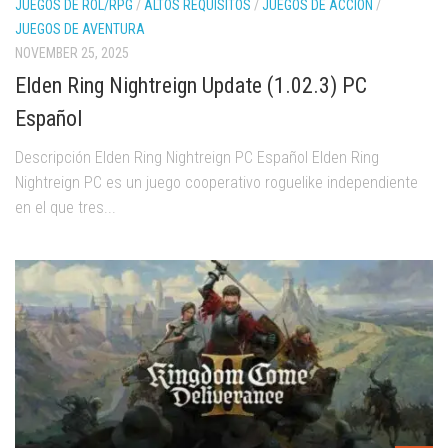
JUEGOS DE ROL/RPG
/
ALTOS REQUISITOS
/
JUEGOS DE ACCIÓN
/
JUEGOS DE AVENTURA
NOVEMBER 25, 2025
Elden Ring Nightreign Update (1.02.3) PC
Español
Descripción Elden Ring Nightreign PC Español Elden Ring
Nightreign PC es un juego cooperativo roguelike independiente
en el que tres...