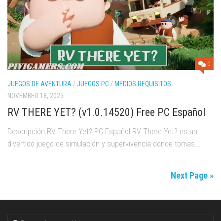
0
JUEGOS DE AVENTURA
/
JUEGOS PC
/
MEDIOS REQUISITOS
NOVEMBER 18, 2025
RV THERE YET? (v1.0.14520) Free PC Español
Descripción RV There Yet? PC Español RV There Yet? es un
divertido juego de simulación y supervivencia donde tomas...
Next Page »