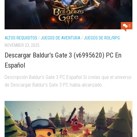
0
ALTOS REQUISITOS
/
JUEGOS DE AVENTURA
/
JUEGOS DE ROL/RPG
NOVEMBER 23, 2025
Descargar Baldur’s Gate 3 (v6995620) PC En
Español
Descripción Baldur’s Gate 3 PC Español Si creías que el universo
de Descargar Baldur’s Gate 3 PC había alcanzado...