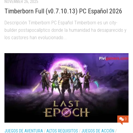
NOVEMBER 26, 2025
Timberborn Full (v0.7.10.13) PC Español 2026
Descripción Timberborn PC Español Timberborn es un city-
builder postapocalíptico donde la humanidad ha desaparecido y
los castores han evolucionado...
0
JUEGOS DE AVENTURA
/
ALTOS REQUISITOS
/
JUEGOS DE ACCIÓN
/