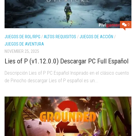
0
JUEGOS DE ROL/RPG
/
ALTOS REQUISITOS
/
JUEGOS DE ACCIÓN
/
JUEGOS DE AVENTURA
NOVEMBER 25, 2025
Lies of P (v1.12.0.0) Descargar PC Full Español
Descripción Lies of P PC Español Inspirado en el clásico cuento
de Pinocho descargar Lies of P español es un...