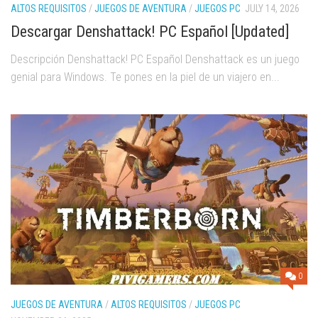
ALTOS REQUISITOS
/
JUEGOS DE AVENTURA
/
JUEGOS PC
JULY 14, 2026
Descargar Denshattack! PC Español [Updated]
Descripción Denshattack! PC Español Denshattack es un juego
genial para Windows. Te pones en la piel de un viajero en...
0
JUEGOS DE AVENTURA
/
ALTOS REQUISITOS
/
JUEGOS PC