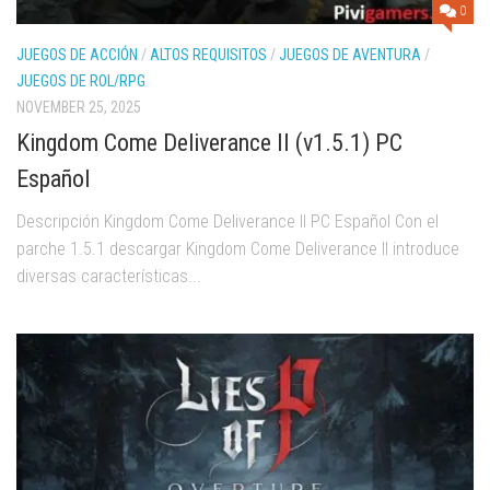
0
JUEGOS DE ACCIÓN
/
ALTOS REQUISITOS
/
JUEGOS DE AVENTURA
/
JUEGOS DE ROL/RPG
NOVEMBER 25, 2025
Kingdom Come Deliverance II (v1.5.1) PC
Español
Descripción Kingdom Come Deliverance II PC Español Con el
parche 1.5.1 descargar Kingdom Come Deliverance II introduce
diversas características...