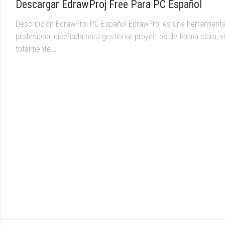
Descargar EdrawProj Free Para PC Español
Descripción EdrawProj PC Español EdrawProj es una herramient
profesional diseñada para gestionar proyectos de forma clara, vi
totalmente...