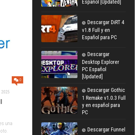
Español [Updated]
Descargar DiRT 4
v1.8 Full y en
Español para PC
Descargar
Desktop Explorer
PC Español
[Updated]
0
Descargar Gothic
 2025
1 Remake v1.0.3 Full
l
y en español para
PC
es una
Descargar Funnel
oto.