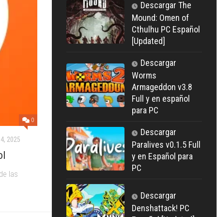
Descargar The
Mound: Omen of
Cthulhu PC Español
[Updated]
Descargar
Worms
Armageddon v3.8
Full y en español
para PC
0
Descargar
4, 2025
Paralives v0.1.5 Full
ol
y en Español para
PC
de las
Descargar
Denshattack! PC