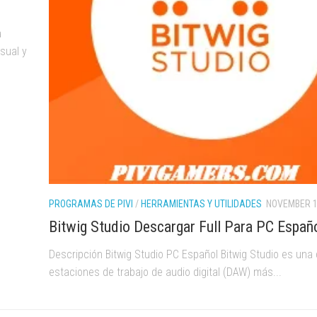
ALTOS
a
REQUISITOS
sual y
PROGRAMAS DE PIVI
/
HERRAMIENTAS Y UTILIDADES
NOVEMBER 1
Bitwig Studio Descargar Full Para PC Españ
Descripción Bitwig Studio PC Español Bitwig Studio es una 
estaciones de trabajo de audio digital (DAW) más...