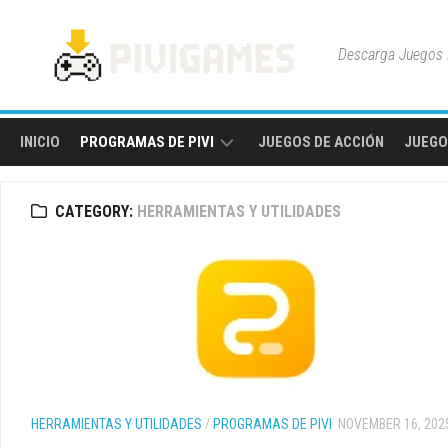
Skip
to
Descarga Juegos P
content
INICIO
PROGRAMAS DE PIVI
JUEGOS DE ACCIÓN
JUEGO
HERRAMIENTAS
CATEGORY:
HERRAMIENTAS Y UTILIDADES
Y
UTILIDADES
HERRAMIENTAS Y UTILIDADES
/
PROGRAMAS DE PIVI
NOVEMBER 16, 202