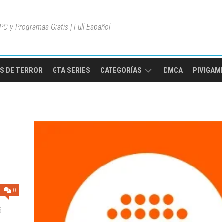
C y Programas Gratis | Full Español
S DE TERROR
GTA SERIES
CATEGORÍAS
DMCA
PIVIGAME
MULTIPLAYER
ONLINE
MUNDO
ABIERTO
JUEGOS
DE
AVENTURA
0
JUEGOS
DE
5
ACCIÓN