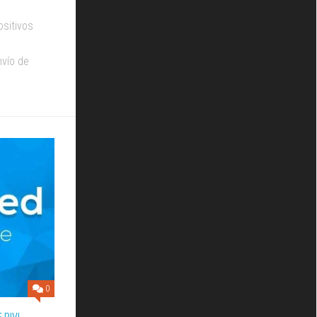
ositivos
nvío de
0