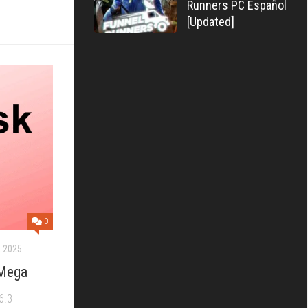
Runners PC Español
[Updated]
0
 2025
 Mega
6.3