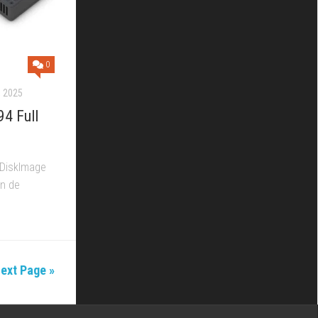
0
 2025
4 Full
 DiskImage
ón de
ext Page »