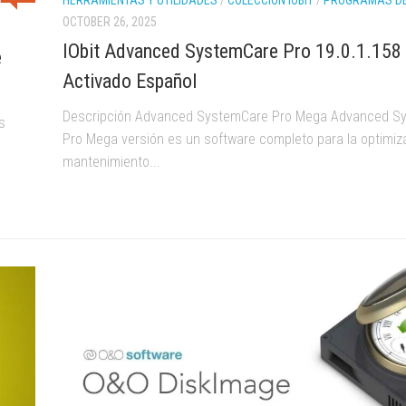
HERRAMIENTAS Y UTILIDADES
/
COLECCIÓN IOBIT
/
PROGRAMAS DE 
OCTOBER 26, 2025
IObit Advanced SystemCare Pro 19.0.1.158 
e
Activado Español
Descripción Advanced SystemCare Pro Mega Advanced S
s
Pro Mega versión es un software completo para la optimiza
mantenimiento...