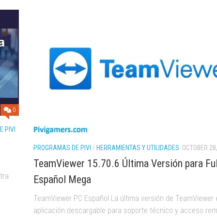
0
 PIVI
PROGRAMAS DE PIVI
/
HERRAMIENTAS Y UTILIDADES
OCTOBER 28,
TeamViewer 15.70.6 Última Versión para Ful
tra
Español Mega
TeamViewer PC Español La última versión de TeamViewer 
aplicación descargable para soporte técnico y acceso rem