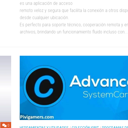
es una aplicación de acceso
remoto veloz y segura que facilita la conexión a otros disp
desde cualquier ubicación.
Es perfecto para soporte técnico, cooperación remota y e
archivos, brindando un funcionamiento fluido incluso con...
0