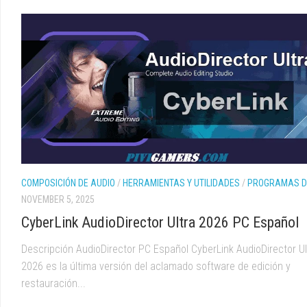
COMPOSICIÓN DE AUDIO
/
HERRAMIENTAS Y UTILIDADES
/
PROGRAMAS DE
NOVEMBER 5, 2025
CyberLink AudioDirector Ultra 2026 PC Español
Descripción AudioDirector PC Español CyberLink AudioDirector Ul
2026 es la última versión del aclamado software de edición y
restauración...