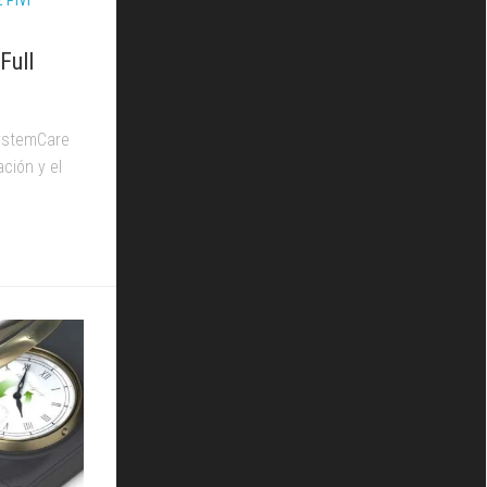
PIVI
Full
ystemCare
ción y el