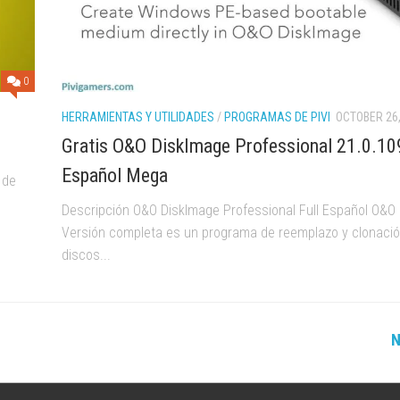
0
HERRAMIENTAS Y UTILIDADES
/
PROGRAMAS DE PIVI
OCTOBER 26,
Gratis O&O DiskImage Professional 21.0.109
Español Mega
 de
Descripción O&O DiskImage Professional Full Español O&O
Versión completa es un programa de reemplazo y clonaci
discos...
N
MULTIPLAYER