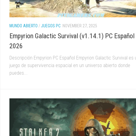
MUNDO ABIERTO
/
JUEGOS PC
NOVEMBER 27, 2025
Empyrion Galactic Survival (v1.14.1) PC Español
2026
Descripción Empyrion PC Español Empyrion Galactic Survival es 
juego de supervivencia espacial en un universo abierto donde
puedes...