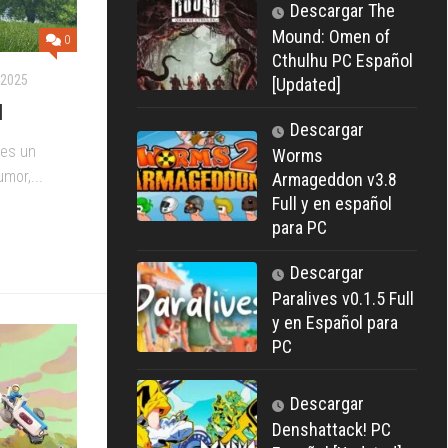
Descargar The
Mound: Omen of
0
Cthulhu PC Español
 2025
[Updated]
l
Descargar
 es un
Worms
mor,...
Armageddon v3.8
Full y en español
para PC
Descargar
Paralives v0.1.5 Full
y en Español para
PC
Descargar
Denshattack! PC