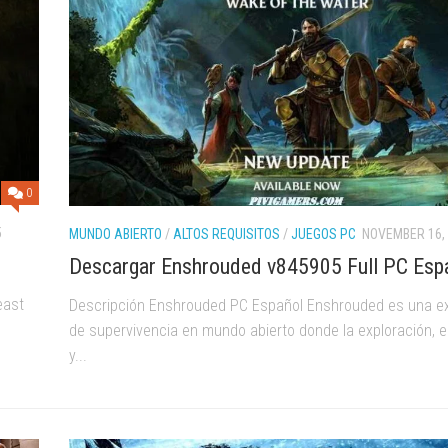
0
5
MUNDO ABIERTO
/
ALTOS REQUISITOS
/
JUEGOS PC
NOVEMBER 16,
Descargar Enshrouded v845905 Full PC Esp
east
Descripción Enshrouded PC Español Enshrouded es una ex
de supervivencia en mundo abierto donde la exploración, 
y...