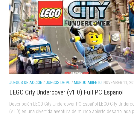
JUEGOS DE ACCIÓN
/
JUEGOS DE PC
/
MUNDO ABIERTO
NOVEMBER 11, 20
LEGO City Undercover (v1.0) Full PC Español
Descripción LEGO City Undercover PC Español LEGO City Underc
(v1.0) es una divertida aventura de mundo abierto desarrollada po