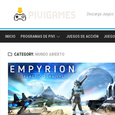
Skip
to
Descarga Juegos P
content
INICIO
PROGRAMAS DE PIVI
JUEGOS DE ACCIÓN
JUEGO
HERRAMIENTAS
CATEGORY:
MUNDO ABIERTO
Y
UTILIDADES