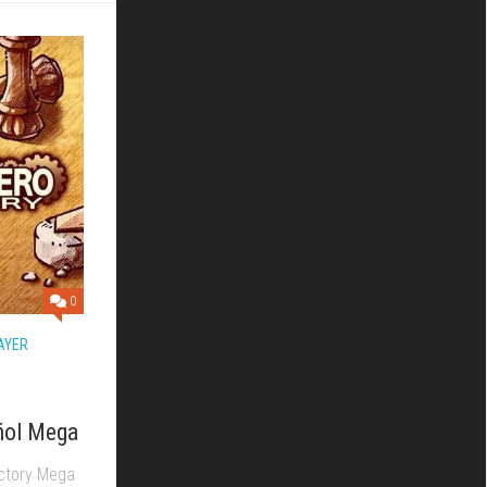
0
AYER
ñol Mega
ctory Mega