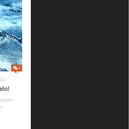
0
2025
añol
mulador
er