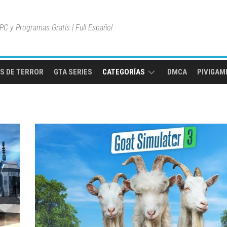
C y Programas Gratis | Full Español
S DE TERROR
GTA SERIES
CATEGORÍAS
DMCA
PIVIGAME
MULTIPLAYER
ONLINE
MUNDO
ABIERTO
JUEGOS
DE
AVENTURA
JUEGOS
DE
ACCIÓN