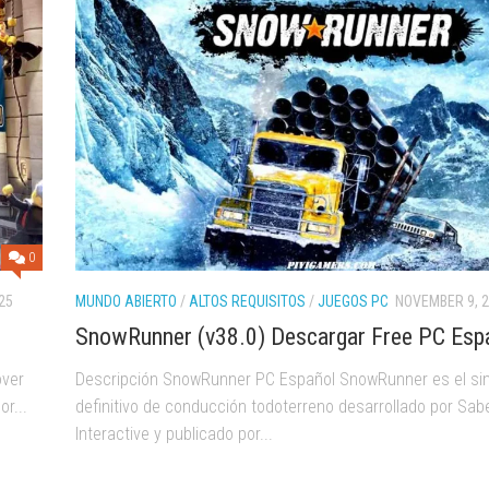
0
25
MUNDO ABIERTO
/
ALTOS REQUISITOS
/
JUEGOS PC
NOVEMBER 9, 
SnowRunner (v38.0) Descargar Free PC Esp
over
Descripción SnowRunner PC Español SnowRunner es el si
r...
definitivo de conducción todoterreno desarrollado por Sab
Interactive y publicado por...