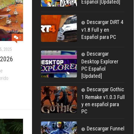
Español [Updated]
Descargar DiRT 4
v1.8 Full y en
Español para PC
0
, 2025
Descargar
 2026
Desktop Explorer
PC Español
de
[Updated]
orido
Descargar Gothic
1 Remake v1.0.3 Full
y en español para
PC
Descargar Funnel