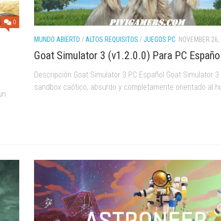
ALTOS
0
REQUISITOS
MUNDO ABIERTO
/
ALTOS REQUISITOS
/
JUEGOS PC
NOVEMBER 26,
Goat Simulator 3 (v1.2.0.0) Para PC Españo
Descripción Goat Simulator 3 PC Español Goat Simulator 3
sandbox caótico, absurdo y completamente orientado al hu
un