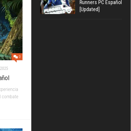
Runners PC Español
[Updated]
0
 2025
añol
periencia
el combate