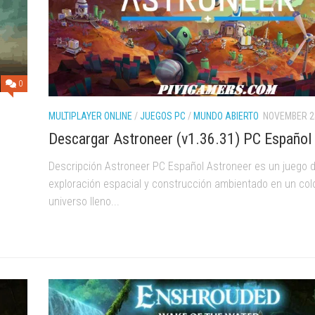
0
MULTIPLAYER ONLINE
/
JUEGOS PC
/
MUNDO ABIERTO
NOVEMBER 25
Descargar Astroneer (v1.36.31) PC Español
Descripción Astroneer PC Español Astroneer es un juego 
exploración espacial y construcción ambientado en un col
universo lleno...