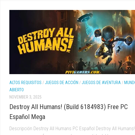
ALTOS REQUISITOS
/
JUEGOS DE ACCIÓN
/
JUEGOS DE AVENTURA
/
MUND
ABIERTO
NOVEMBER 3, 2025
Destroy All Humans! (Build 6184983) Free PC
Español Mega
Descripción Destroy All Humans PC Español Destroy All Humans!