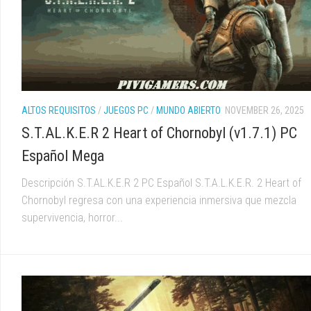
ALTOS REQUISITOS
/
JUEGOS PC
/
MUNDO ABIERTO
NOVEMBER 26, 2025
S.T.AL.K.E.R 2 Heart of Chornobyl (v1.7.1) PC
Español Mega
Descripción S.T.AL.K.E.R 2 PC Español S.T.A.L.K.E.R. 2 Heart of
Chornobyl regresa con una experiencia inmersiva que mezcla
supervivencia, horror...