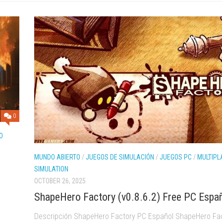
0
O
MUNDO ABIERTO
/
JUEGOS DE SIMULACIÓN
/
JUEGOS PC
/
MULTIPL
SIMULATION
OCTOBER 26, 2025
ShapeHero Factory (v0.8.6.2) Free PC Espa
Descripción ShapeHero Factory PC Español ShapeHero Fa