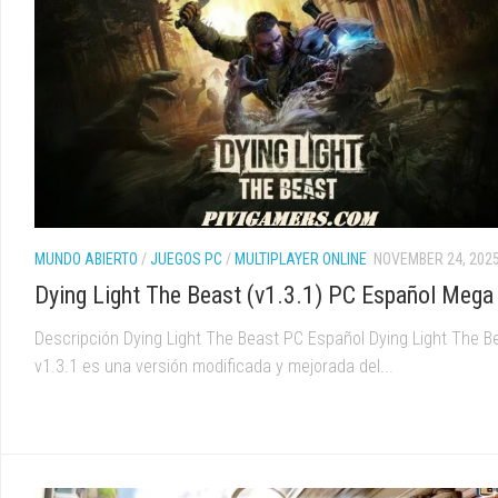
MUNDO ABIERTO
/
JUEGOS PC
/
MULTIPLAYER ONLINE
NOVEMBER 24, 202
Dying Light The Beast (v1.3.1) PC Español Mega
Descripción Dying Light The Beast PC Español Dying Light The B
v1.3.1 es una versión modificada y mejorada del...