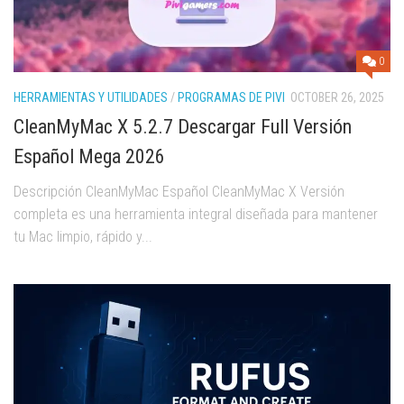
0
HERRAMIENTAS Y UTILIDADES
/
PROGRAMAS DE PIVI
OCTOBER 26, 2025
CleanMyMac X 5.2.7 Descargar Full Versión
Español Mega 2026
Descripción CleanMyMac Español CleanMyMac X Versión
completa es una herramienta integral diseñada para mantener
tu Mac limpio, rápido y...