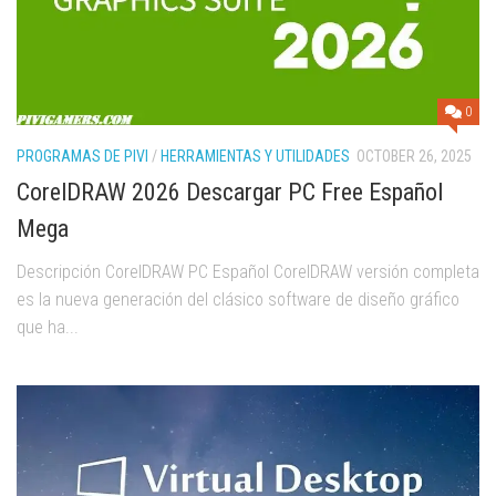
0
PROGRAMAS DE PIVI
/
HERRAMIENTAS Y UTILIDADES
OCTOBER 26, 2025
CorelDRAW 2026 Descargar PC Free Español
Mega
Descripción CorelDRAW PC Español CorelDRAW versión completa
es la nueva generación del clásico software de diseño gráfico
que ha...