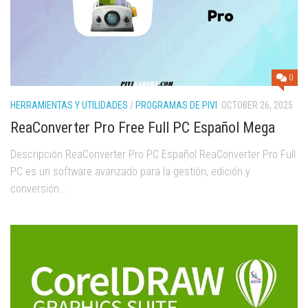
0
HERRAMIENTAS Y UTILIDADES
/
PROGRAMAS DE PIVI
OCTOBER 26, 2025
ReaConverter Pro Free Full PC Español Mega
Descripción ReaConverter Pro PC Español ReaConverter Pro Full
PC es un software avanzado para la gestión, edición y
conversión...