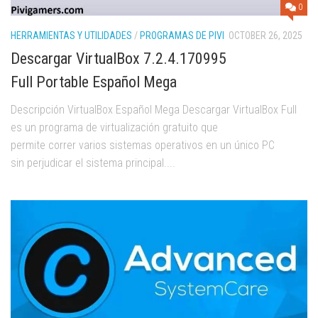
0
HERRAMIENTAS Y UTILIDADES
/
PROGRAMAS DE PIVI
OCTOBER 26, 2025
Descargar VirtualBox 7.2.4.170995
Full Portable Español Mega
Descripción VirtualBox Español Mega Descargar VirtualBox Full
es un programa de virtualización gratuito que
permite correr varios sistemas operativos en un único PC
sin perjudicar el sistema principal....