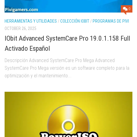
0
HERRAMIENTAS Y UTILIDADES
/
COLECCIÓN IOBIT
/
PROGRAMAS DE PIVI
OCTOBER 26, 2025
IObit Advanced SystemCare Pro 19.0.1.158 Full
Activado Español
Descripción Advanced SystemCare Pro Mega Advanced
SystemCare Pro Mega versión es un software completo para la
optimización y el mantenimiento...