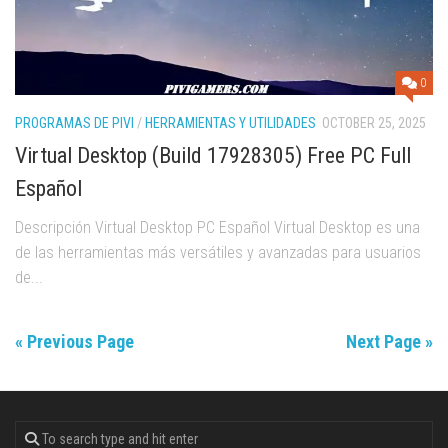
0
PROGRAMAS DE PIVI
/
HERRAMIENTAS Y UTILIDADES
OCTOBER 25, 2025
Virtual Desktop (Build 17928305) Free PC Full
Español
Descripción Virtual Desktop PC Español Virtual Desktop es una
de las herramientas más versátiles y avanzadas para usuarios
de...
« Previous Page
Next Page »