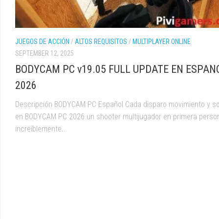
JUEGOS DE ACCIÓN
/
ALTOS REQUISITOS
/
MULTIPLAYER ONLINE
SEPTEMBER 12, 2025
BODYCAM PC v19.05 FULL UPDATE EN ESPAN
2026
Descripción BODYCAM PC Español Cada disparo movimiento y s
en BODYCAM PC 2026 un shooter multijugador en primera perso
increíblemente...