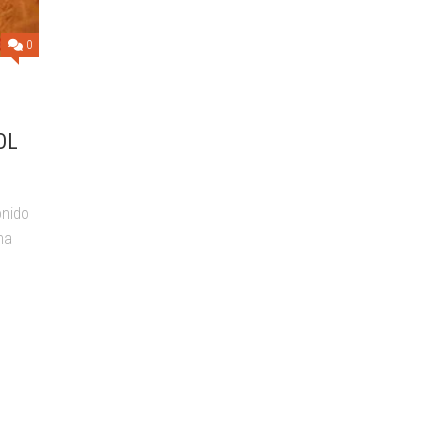
ALTOS
0
REQUISITOS
OL
onido
na