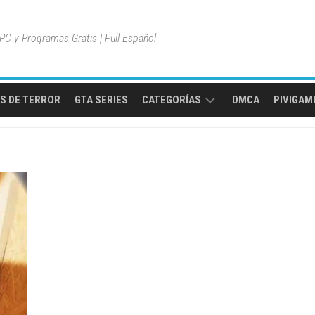
C y Programas Gratis | Full Español
S DE TERROR
GTA SERIES
CATEGORÍAS
DMCA
PIVIGAME
MULTIPLAYER
ONLINE
MUNDO
ABIERTO
JUEGOS
DE
AVENTURA
JUEGOS
DE
ACCIÓN