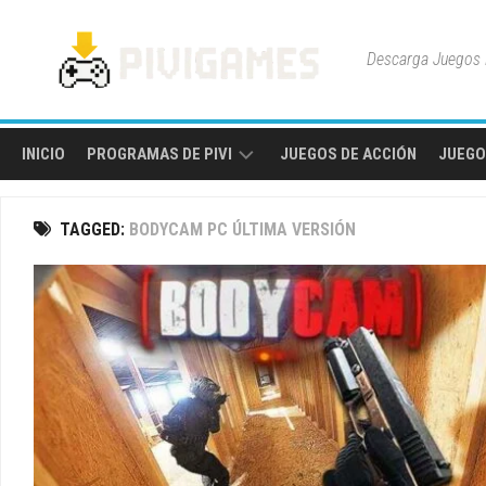
Skip
to
Descarga Juegos P
content
INICIO
PROGRAMAS DE PIVI
JUEGOS DE ACCIÓN
JUEGO
HERRAMIENTAS
TAGGED:
BODYCAM PC ÚLTIMA VERSIÓN
Y
UTILIDADES