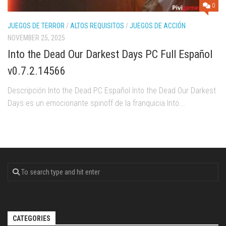
0
JUEGOS DE TERROR
/
ALTOS REQUISITOS
/
JUEGOS DE ACCIÓN
NOVEMBER 25, 2025
Into the Dead Our Darkest Days PC Full Español
v0.7.2.14566
Descripción Into the Dead PC Español Into the Dead Our Darkest
Days es un emocionante spinoff de la franquicia Into...
CATEGORIES