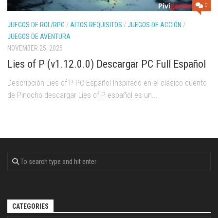
0
JUEGOS DE ROL/RPG
/
ALTOS REQUISITOS
/
JUEGOS DE ACCIÓN
/
JUEGOS DE AVENTURA
NOVEMBER 25, 2025
Lies of P (v1.12.0.0) Descargar PC Full Español
Descripción Lies of P PC Español Inspirado en el clásico cuento
de Pinocho descargar Lies of P español es un...
CATEGORIES