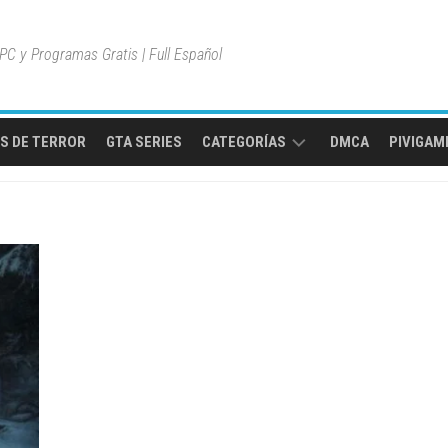
C y Programas Gratis | Full Español
S DE TERROR
GTA SERIES
CATEGORÍAS
DMCA
PIVIGAME
MULTIPLAYER
ONLINE
MUNDO
ABIERTO
JUEGOS
DE
AVENTURA
JUEGOS
DE
ACCIÓN