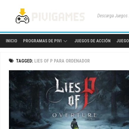
Skip
to
Descarga Juegos P
content
INICIO
PROGRAMAS DE PIVI
JUEGOS DE ACCIÓN
JUEGO
HERRAMIENTAS
TAGGED:
LIES OF P PARA ORDENADOR
Y
UTILIDADES