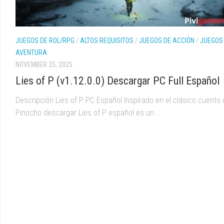
JUEGOS DE ROL/RPG
/
ALTOS REQUISITOS
/
JUEGOS DE ACCIÓN
/
JUEGOS
AVENTURA
NOVEMBER 25, 2025
Lies of P (v1.12.0.0) Descargar PC Full Español
Descripción Lies of P PC Español Inspirado en el clásico cuento 
Pinocho descargar Lies of P español es un...