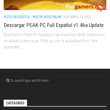
0
ALTOS REQUISITOS
/
MULTIPLAYER ONLINE
NOVEMBER 25, 2025
Descargar PEAK PC Full Español v1.46a Update
Descripción PEAK PC Español El tan esperado Modo Daltonismo
se añadió a descargar PEAK pc con la actualización v1.46a
disponible...
CATEGORIES