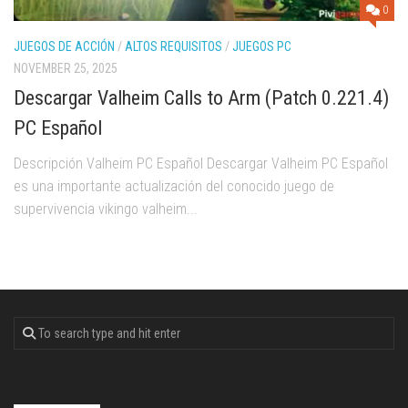
0
JUEGOS DE ACCIÓN
/
ALTOS REQUISITOS
/
JUEGOS PC
NOVEMBER 25, 2025
Descargar Valheim Calls to Arm (Patch 0.221.4)
PC Español
Descripción Valheim PC Español Descargar Valheim PC Español
es una importante actualización del conocido juego de
supervivencia vikingo valheim...