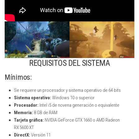
REQUISITOS DEL SISTEMA
Mínimos:
Se requiere un procesador y sistema operativo de 64 bits
Sistema operativo:
Windows 10 o superior
Procesador:
Intel i5 de novena generación o equivalente
Memoria:
8 GB de RAM
Tarjeta gráfica:
NVIDIA GeForce GTX 1660 o AMD Radeon
RX 5600 XT
DirectX:
Versión 11