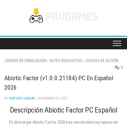
Skip
to
content
JUEGOS DE SIMULACIÓN
/
ALTOS REQUISITOS
/
JUEGOS DE ACCIÓN
0
Abiotic Factor (v1.0.0.21184) PC En Español
2026
BY
MATHEW SARDAR
· NOVEMBER 25, 2025
Descripción Abiotic Factor PC Español
En descargar Abiotic Factor 2026 tras una desastrosa ruptura de