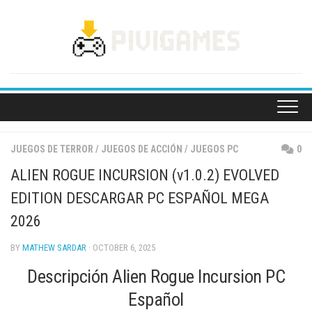
Skip
to
content
JUEGOS DE TERROR
/
JUEGOS DE ACCIÓN
/
JUEGOS PC
0
ALIEN ROGUE INCURSION (v1.0.2) EVOLVED
EDITION DESCARGAR PC ESPAÑOL MEGA
2026
BY
MATHEW SARDAR
· OCTOBER 6, 2025
Descripción Alien Rogue Incursion PC
Español