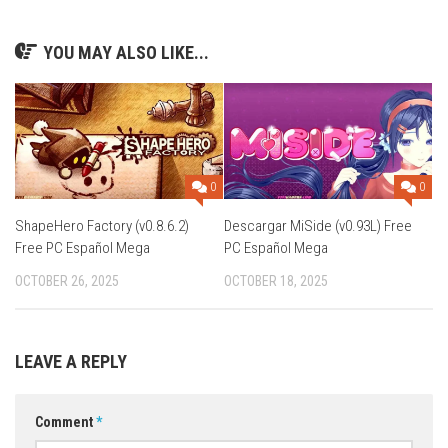
YOU MAY ALSO LIKE...
0
0
ShapeHero Factory (v0.8.6.2)
Descargar MiSide (v0.93L) Free
Free PC Español Mega
PC Español Mega
OCTOBER 26, 2025
OCTOBER 18, 2025
LEAVE A REPLY
Comment
*