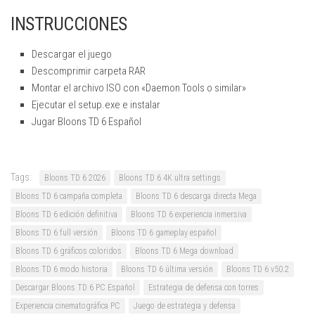
INSTRUCCIONES
Descargar el juego
Descomprimir carpeta RAR
Montar el archivo ISO con «Daemon Tools o similar»
Ejecutar el setup.exe e instalar
Jugar Bloons TD 6 Español
Tags:
Bloons TD 6 2026
Bloons TD 6 4K ultra settings
Bloons TD 6 campaña completa
Bloons TD 6 descarga directa Mega
Bloons TD 6 edición definitiva
Bloons TD 6 experiencia inmersiva
Bloons TD 6 full versión
Bloons TD 6 gameplay español
Bloons TD 6 gráficos coloridos
Bloons TD 6 Mega download
Bloons TD 6 modo historia
Bloons TD 6 última versión
Bloons TD 6 v50.2
Descargar Bloons TD 6 PC Español
Estrategia de defensa con torres
Experiencia cinematográfica PC
Juego de estrategia y defensa