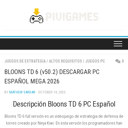
Skip
to
content
JUEGOS DE ESTRATEGIA
/
ALTOS REQUISITOS
/
JUEGOS PC
0
BLOONS TD 6 (v50.2) DESCARGAR PC
ESPAÑOL MEGA 2026
BY
MATHEW SARDAR
· OCTOBER 14, 2025
Descripción Bloons TD 6 PC Español
Bloons TD 6 full versión es un videojuego de estrategia de defensa de
torres creado por Ninja Kiwi. En esta versión los programadores han