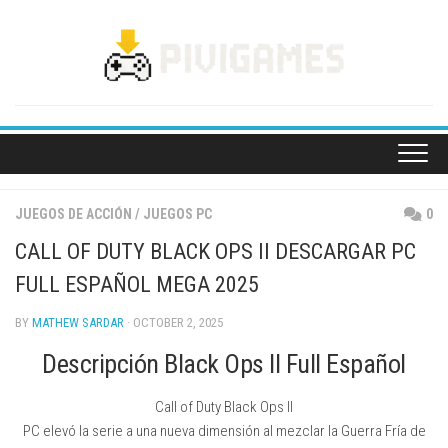
Skip
to
content
JUEGOS DE ACCIÓN
/
JUEGOS PC
0
CALL OF DUTY BLACK OPS II DESCARGAR PC
FULL ESPAÑOL MEGA 2025
BY
MATHEW SARDAR
· OCTOBER 2, 2025
Descripción Black Ops II Full Español
Call of Duty Black Ops II
PC elevó la serie a una nueva dimensión al mezclar la Guerra Fría de