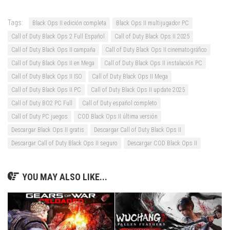
Tags:
Black Ops II edición completa
Black Ops II multijugador PC
Call of Duty Black Ops 2 Full Español
Call of Duty Black Ops II 2025
Call of Duty Black Ops II campaña
Call of Duty Black Ops II cinematográfico
Call of Duty Black Ops II en Mega
Call of Duty Black Ops II instalación PC
Call of Duty Black Ops II ISO
Call of Duty Black Ops II Mega
Call of Duty Black Ops II PC
Call of Duty Black Ops II update 2025
Call of Duty BO2 PC Full
Call of Duty español completo
Call of Duty PC juegos
COD Black Ops II última versión
Descargar Black Ops II gratis
Descargar Call of Duty Black Ops II
Descargar Call of Duty Black Ops II seguro
Descargar COD Black Ops II
YOU MAY ALSO LIKE...