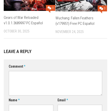
0
0
Gears of War Reloaded
Wuchang: Fallen Feathers
v1.0.1.3689997 PC Español
(v179951) Free PC Español
OCTOBER 30, 2025
NOVEMBER 24, 2025
LEAVE A REPLY
Comment
*
Name
*
Email
*