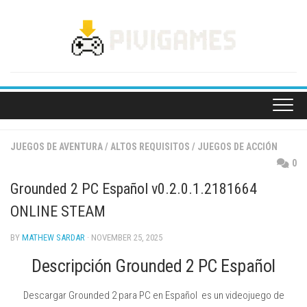
Skip
to
content
JUEGOS DE AVENTURA
/
ALTOS REQUISITOS
/
JUEGOS DE ACCIÓN
0
Grounded 2 PC Español v0.2.0.1.2181664
ONLINE STEAM
BY
MATHEW SARDAR
· NOVEMBER 25, 2025
Descripción Grounded 2 PC Español
Descargar Grounded 2 para PC en Español es un videojuego de