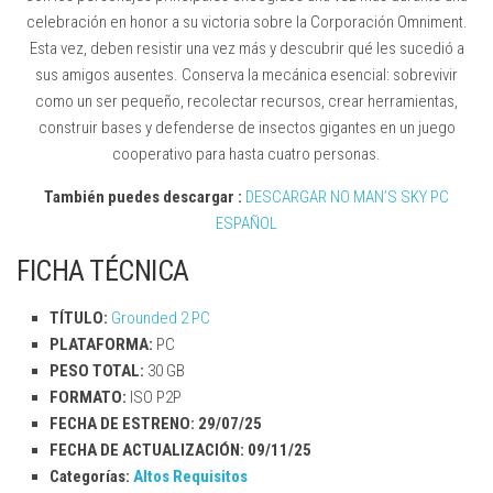
celebración en honor a su victoria sobre la Corporación Omniment.
Esta vez, deben resistir una vez más y descubrir qué les sucedió a
sus amigos ausentes. Conserva la mecánica esencial: sobrevivir
como un ser pequeño, recolectar recursos, crear herramientas,
construir bases y defenderse de insectos gigantes en un juego
cooperativo para hasta cuatro personas.
También puedes descargar :
DESCARGAR NO MAN’S SKY PC
ESPAÑOL
FICHA TÉCNICA
TÍTULO:
Grounded 2 PC
PLATAFORMA:
PC
PESO TOTAL:
30 GB
FORMATO:
ISO P2P
FECHA DE ESTRENO: 29/07/25
FECHA DE ACTUALIZACIÓN:
09/11/25
Categorías:
Altos Requisitos