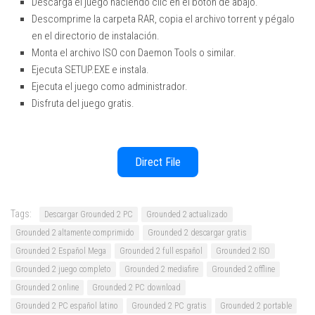
Descarga el juego haciendo clic en el botón de abajo.
Descomprime la carpeta RAR, copia el archivo torrent y pégalo
en el directorio de instalación.
Monta el archivo ISO con Daemon Tools o similar.
Ejecuta SETUP.EXE e instala.
Ejecuta el juego como administrador.
Disfruta del juego gratis.
Direct File
Tags:
Descargar Grounded 2 PC
Grounded 2 actualizado
Grounded 2 altamente comprimido
Grounded 2 descargar gratis
Grounded 2 Español Mega
Grounded 2 full español
Grounded 2 ISO
Grounded 2 juego completo
Grounded 2 mediafire
Grounded 2 offline
Grounded 2 online
Grounded 2 PC download
Grounded 2 PC español latino
Grounded 2 PC gratis
Grounded 2 portable