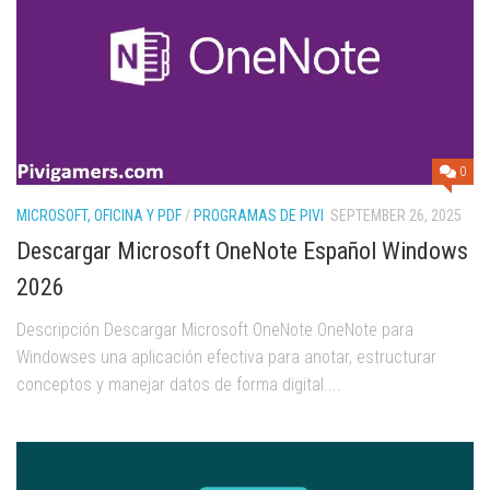
0
MICROSOFT, OFICINA Y PDF
/
PROGRAMAS DE PIVI
SEPTEMBER 26, 2025
Descargar Microsoft OneNote Español Windows
2026
Descripción Descargar Microsoft OneNote OneNote para
Windowses una aplicación efectiva para anotar, estructurar
conceptos y manejar datos de forma digital....