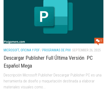
0
MICROSOFT, OFICINA Y PDF
/
PROGRAMAS DE PIVI
SEPTEMBER 26, 2025
Descargar Publisher Full Última Versión PC
Español Mega
Descripción Microsoft Publisher Descargar Publisher PC es una
herramienta de diseño y maquetación destinada a elaborar
materiales visuales como...