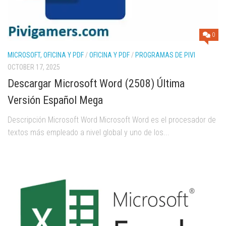
0
MICROSOFT, OFICINA Y PDF
/
OFICINA Y PDF
/
PROGRAMAS DE PIVI
OCTOBER 17, 2025
Descargar Microsoft Word (2508) Última
Versión Español Mega
Descripción Microsoft Word Microsoft Word es el procesador de
textos más empleado a nivel global y uno de los...