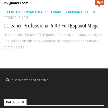
0
SEGURIDAD
/
HERRAMIENTAS Y UTILIDADES
/
PROGRAMAS DE PIVI
OCTOBER 15, 2025
CCleaner Professional 6.39 Full Español Mega
Descripción CCleaner PC Español CCleaner, la última versión, es
una aplicación eficiente y compacta creada para conservar tu
computadora...
CATEGORIES