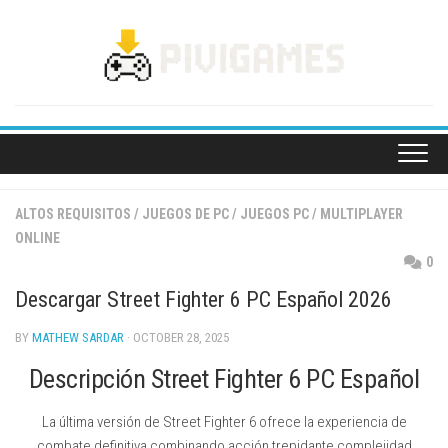
Skip
to
content
ALTOS REQUISITOS
/
JUEGOS DE PC
/
JUEGOS PC
/
MULTIPLAYER
ONLINE
0
Descargar Street Fighter 6 PC Español 2026
BY
MATHEW SARDAR
· OCTOBER 28, 2025
Descripción Street Fighter 6 PC Español
La última versión de Street Fighter 6 ofrece la experiencia de
combate definitiva combinando acción trepidante complejidad