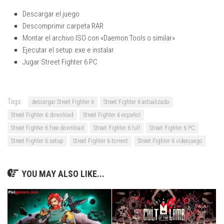
Descargar el juego
Descomprimir carpeta RAR
Montar el archivo ISO con «Daemon Tools o similar»
Ejecutar el setup.exe e instalar
Jugar Street Fighter 6 PC
Tags:
descargar Street Fighter 6
Street Fighter 6 actualizado
Street Fighter 6 download
Street Fighter 6 español
Street Fighter 6 free download
Street Fighter 6 full
Street Fighter 6 PC
Street Fighter 6 setup
Street Fighter 6 torrent
Street Fighter 6 videojuego
YOU MAY ALSO LIKE...