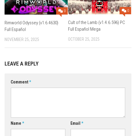
0
0
Cult of the Lamb (v1.4.6.596) PC
Rimworld Odyssey (v1.6.4630)
Full Español Mega
Full Español
OCTOBER 25, 2025
NOVEMBER 25, 2025
LEAVE A REPLY
Comment
*
Name
*
Email
*