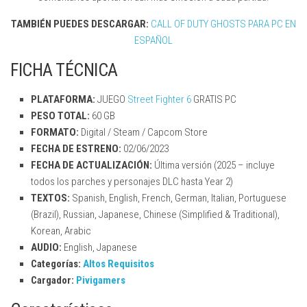
TAMBIÉN PUEDES DESCARGAR:
CALL OF DUTY GHOSTS PARA PC EN
ESPAÑOL
FICHA TÉCNICA
PLATAFORMA:
JUEGO
Street Fighter 6
GRATIS PC
PESO TOTAL:
60 GB
FORMATO:
Digital / Steam / Capcom Store
FECHA DE ESTRENO:
02/06/2023
FECHA DE ACTUALIZACIÓN:
Última versión (2025 – incluye
todos los parches y personajes DLC hasta Year 2)
TEXTOS:
Spanish, English, French, German, Italian, Portuguese
(Brazil), Russian, Japanese, Chinese (Simplified & Traditional),
Korean, Arabic
AUDIO:
English, Japanese
Categorías:
Altos Requisitos
Cargador:
Pivigamers