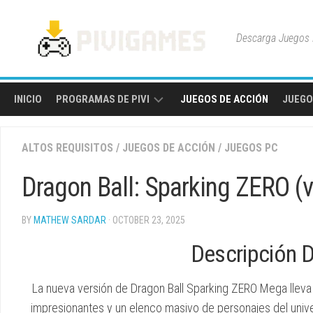
Skip
to
Descarga Juegos P
content
INICIO
PROGRAMAS DE PIVI
JUEGOS DE ACCIÓN
JUEGO
HERRAMIENTAS
ALTOS REQUISITOS
/
JUEGOS DE ACCIÓN
/
JUEGOS PC
Y
UTILIDADES
Dragon Ball: Sparking ZERO (
BY
MATHEW SARDAR
· OCTOBER 23, 2025
Descripción 
La nueva versión de Dragon Ball Sparking ZERO Mega lleva l
impresionantes y un elenco masivo de personajes del univers