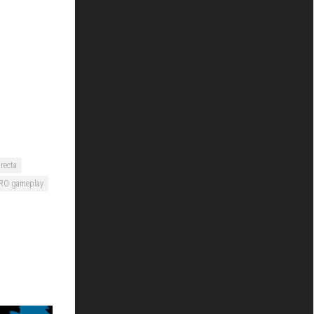
recta
ERO gameplay