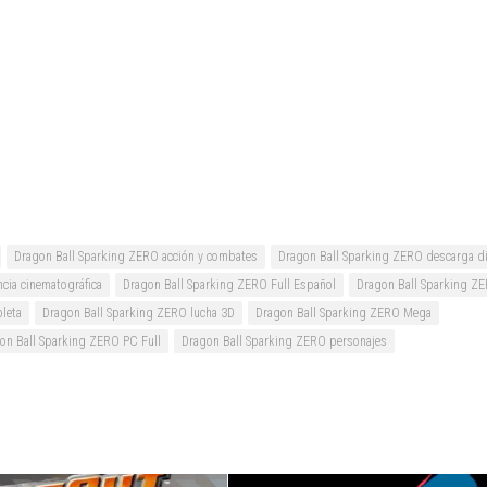
Dragon Ball Sparking ZERO acción y combates
Dragon Ball Sparking ZERO descarga di
cia cinematográfica
Dragon Ball Sparking ZERO Full Español
Dragon Ball Sparking Z
leta
Dragon Ball Sparking ZERO lucha 3D
Dragon Ball Sparking ZERO Mega
on Ball Sparking ZERO PC Full
Dragon Ball Sparking ZERO personajes