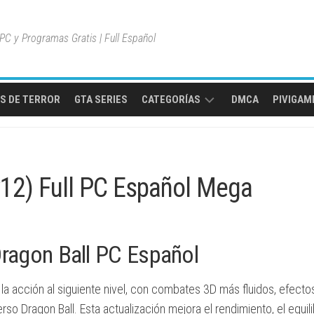
C y Programas Gratis | Full Español
S DE TERROR
GTA SERIES
CATEGORÍAS
DMCA
PIVIGAME
MULTIPLAYER
ONLINE
v12) Full PC Español Mega
MUNDO
ABIERTO
JUEGOS
DE
Dragon Ball PC Español
AVENTURA
JUEGOS
a acción al siguiente nivel, con combates 3D más fluidos, efecto
DE
o Dragon Ball. Esta actualización mejora el rendimiento, el equili
ACCIÓN