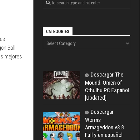
CATEGORIES
las
on Ball
los mejores
Descargar The
Mound: Omen of
Cthulhu PC Español
[Updated]
Descargar
Worms
Armageddon v3.8
Full y en español