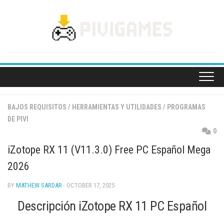
Skip
to
content
BAJOS REQUISITOS
/
HERRAMIENTAS Y UTILIDADES
/
PROGRAMAS
DE PIVI
0
iZotope RX 11 (V11.3.0) Free PC Español Mega
2026
BY
MATHEW SARDAR
· OCTOBER 17, 2025
Descripción iZotope RX 11 PC Español