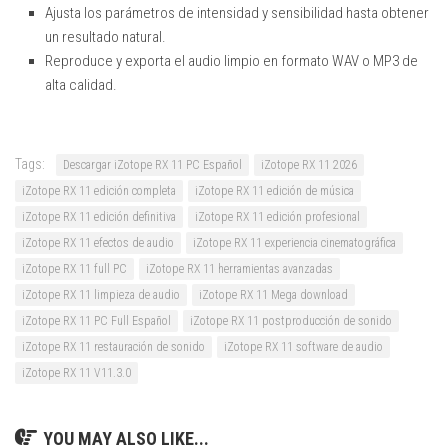
Ajusta los parámetros de intensidad y sensibilidad hasta obtener
un resultado natural.
Reproduce y exporta el audio limpio en formato WAV o MP3 de
alta calidad.
Tags:
Descargar iZotope RX 11 PC Español
iZotope RX 11 2026
iZotope RX 11 edición completa
iZotope RX 11 edición de música
iZotope RX 11 edición definitiva
iZotope RX 11 edición profesional
iZotope RX 11 efectos de audio
iZotope RX 11 experiencia cinematográfica
iZotope RX 11 full PC
iZotope RX 11 herramientas avanzadas
iZotope RX 11 limpieza de audio
iZotope RX 11 Mega download
iZotope RX 11 PC Full Español
iZotope RX 11 postproducción de sonido
iZotope RX 11 restauración de sonido
iZotope RX 11 software de audio
iZotope RX 11 V11.3.0
YOU MAY ALSO LIKE...