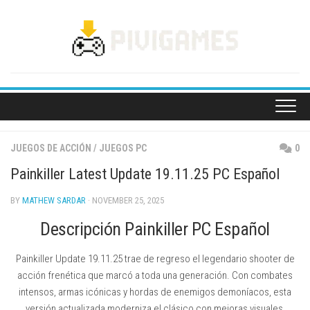
Skip
to
content
JUEGOS DE ACCIÓN
/
JUEGOS PC
0
Painkiller Latest Update 19.11.25 PC Español
BY
MATHEW SARDAR
· NOVEMBER 25, 2025
Descripción Painkiller PC Español
Painkiller Update 19.11.25 trae de regreso el legendario shooter de
acción frenética que marcó a toda una generación. Con combates
intensos, armas icónicas y hordas de enemigos demoníacos, esta
versión actualizada moderniza el clásico con mejoras visuales,