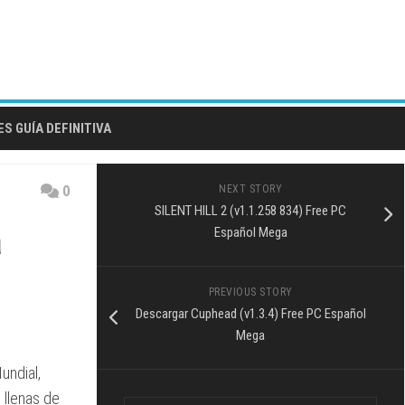
S GUÍA DEFINITIVA
0
NEXT STORY
SILENT HILL 2 (v1.1.258 834) Free PC
a
Español Mega
PREVIOUS STORY
Descargar Cuphead (v1.3.4) Free PC Español
Mega
undial,
 llenas de