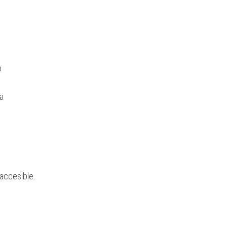
o
ea
accesible.