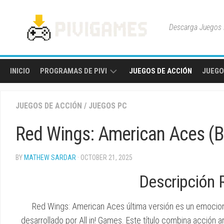
Skip
to
Descarga Juegos P
content
INICIO
PROGRAMAS DE PIVI
JUEGOS DE ACCIÓN
JUEGO
HERRAMIENTAS
JUEGOS DE ACCIÓN
/
JUEGOS PC
Y
UTILIDADES
Red Wings: American Aces (
BY
MATHEW SARDAR
· OCTOBER 21, 2025
Descripción 
Red Wings: American Aces última versión es un emocion
desarrollado por All in! Games. Este título combina acción a