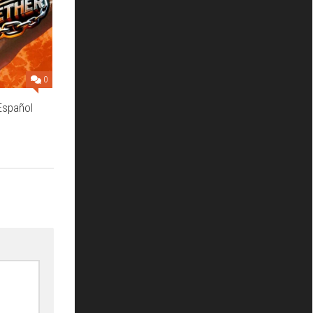
0
Español