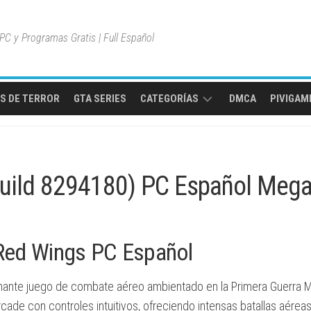
C y Programas Gratis | Full Español
S DE TERROR
GTA SERIES
CATEGORÍAS
DMCA
PIVIGAME
MULTIPLAYER
ONLINE
Build 8294180) PC Español Meg
MUNDO
ABIERTO
JUEGOS
DE
Red Wings PC Español
AVENTURA
JUEGOS
ante juego de combate aéreo ambientado en la Primera Guerra M
DE
rcade con controles intuitivos, ofreciendo intensas batallas aéreas
ACCIÓN