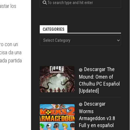
istar los
CATEGORIES
ro con un
cisa da una
cada partida
Descargar The
Mound: Omen of
Cthulhu PC Español
[Updated]
Descargar
Worms
Armageddon v3.8
Full y en español