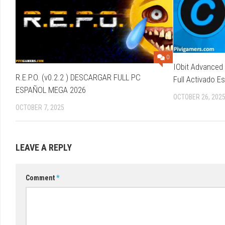
0
IObit Advanced
R.E.P.O. (v0.2.2 ) DESCARGAR FULL PC
Full Activado E
ESPAÑOL MEGA 2026
OCTOBER 26, 202
OCTOBER 7, 2025
LEAVE A REPLY
Comment
*