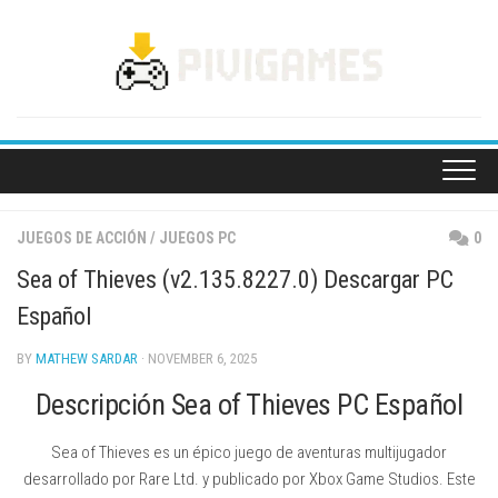
Skip
to
content
JUEGOS DE ACCIÓN
/
JUEGOS PC
0
Sea of Thieves (v2.135.8227.0) Descargar PC
Español
BY
MATHEW SARDAR
· NOVEMBER 6, 2025
Descripción Sea of Thieves PC Español
Sea of Thieves es un épico juego de aventuras multijugador
desarrollado por Rare Ltd. y publicado por Xbox Game Studios. Este