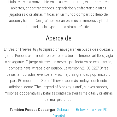
título te invita a convertirte en un auténtico pirata, explorar mares
abiertos, encontrar tesoros legendarios y enfrentarte a otros
jugadores o criaturas míticas en un mundo compartido lleno de
acción y humor. Con gráficos vibrantes, música inmersiva y total
libertad, es la experiencia pirata definitiva.
Acerca de
En Sea of Thieves, tú y tu tripulación navegarán en busca de riquezas y
gloria. Puedes asumir diferentes roles a bordo: timonel, artillero, vigía
o navegante. El juego ofrece una mezcla perfecta entre exploración,
combate naval y trabajo en equipo. La versión v2.135.8227.0 trae
nuevas temporadas, eventos en vivo, mejoras gráficas y optimización
para PC modernos. Sea of Thieves además, incluye contenido
adicional como “The Legend of Monkey Island”, nuevos barcos,
misiones cooperativas y batallas contra calaveras malditas y criaturas
del mar profundo.
También Puedes Descargar
:
Subnautica: Below Zero Free PC
Español