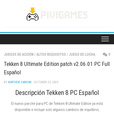
Skip
to
content
JUEGOS DE ACCIÓN
/
ALTOS REQUISITOS
/
JUEGO DE LUCHA
0
Tekken 8 Ultimate Edition patch v2.06.01 PC Full
Español
BY
MATHEW SARDAR
· OCTOBER 25, 2025
Descripción Tekken 8 PC Español
El nuevo parche para PC de Tekken 8 Ultimate Edition ya está
disponible e incluye solo algunos cambios de equilibrio,