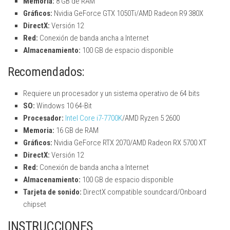
Memoria:
8 GB de RAM
Gráficos:
Nvidia GeForce GTX 1050Ti/AMD Radeon R9 380X
DirectX:
Versión 12
Red:
Conexión de banda ancha a Internet
Almacenamiento:
100 GB de espacio disponible
Recomendados:
Requiere un procesador y un sistema operativo de 64 bits
SO:
Windows 10 64-Bit
Procesador:
Intel Core i7-7700K
/AMD Ryzen 5 2600
Memoria:
16 GB de RAM
Gráficos:
Nvidia GeForce RTX 2070/AMD Radeon RX 5700 XT
DirectX:
Versión 12
Red:
Conexión de banda ancha a Internet
Almacenamiento:
100 GB de espacio disponible
Tarjeta de sonido:
DirectX compatible soundcard/Onboard
chipset
INSTRUCCIONES