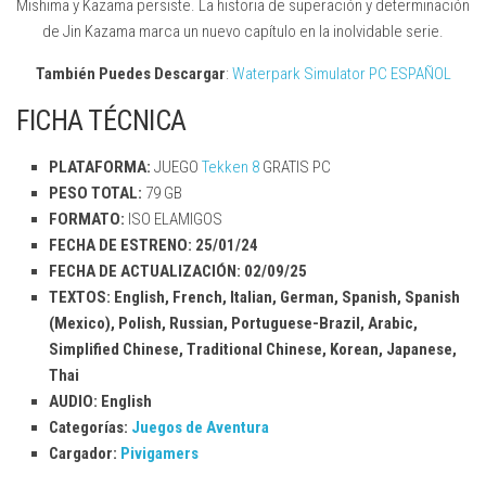
Mishima y Kazama persiste. La historia de superación y determinación
de Jin Kazama marca un nuevo capítulo en la inolvidable serie.
También Puedes Descargar
:
Waterpark Simulator PC ESPAÑOL
FICHA TÉCNICA
PLATAFORMA:
JUEGO
Tekken 8
GRATIS PC
PESO TOTAL:
79 GB
FORMATO:
ISO ELAMIGOS
FECHA DE ESTRENO: 25/01/24
FECHA DE ACTUALIZACIÓN: 02/09/25
TEXTOS: English, French, Italian, German, Spanish, Spanish
(Mexico), Polish, Russian, Portuguese-Brazil, Arabic,
Simplified Chinese, Traditional Chinese, Korean, Japanese,
Thai
AUDIO: English
Categorías:
Juegos de Aventura
Cargador:
Pivigamers