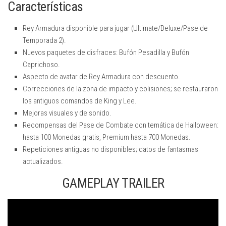
Características
Rey Armadura disponible para jugar (Ultimate/Deluxe/Pase de
Temporada 2).
Nuevos paquetes de disfraces: Bufón Pesadilla y Bufón
Caprichoso.
Aspecto de avatar de Rey Armadura con descuento.
Correcciones de la zona de impacto y colisiones; se restauraron
los antiguos comandos de King y Lee.
Mejoras visuales y de sonido.
Recompensas del Pase de Combate con temática de Halloween:
hasta 100 Monedas gratis, Premium hasta 700 Monedas.
Repeticiones antiguas no disponibles; datos de fantasmas
actualizados.
GAMEPLAY TRAILER