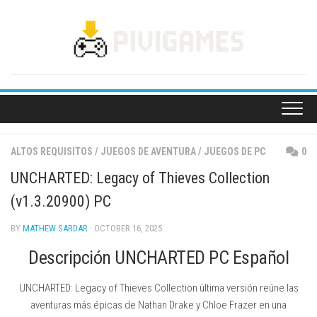
Skip
to
content
ALTOS REQUISITOS
/
JUEGOS DE AVENTURA
/
JUEGOS DE PC
0
UNCHARTED: Legacy of Thieves Collection
(v1.3.20900) PC
BY
MATHEW SARDAR
· OCTOBER 16, 2025
Descripción UNCHARTED PC Español
UNCHARTED: Legacy of Thieves Collection última versión reúne las
aventuras más épicas de Nathan Drake y Chloe Frazer en una