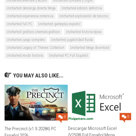
Uncharted aventura y acción
Uncharted combate y sigilo
Uncharted descarga directa Mega
Uncharted edición definitiva
Uncharted experiencia inmersiva
Uncharted exploración de tesoros
Uncharted full PC
Uncharted gameplay español
Uncharted gráficos cinematográficos
Uncharted historia épica
Uncharted juego completo
Uncharted jugabilidad fluida
Uncharted Legacy of Thieves Collection
Uncharted Mega download
Uncharted modo historia
Uncharted PC Full Español
YOU MAY ALSO LIKE...
0
0
Descargar Microsoft Excel
The Precinct (v1.9.20284) PC
(V2508) Full Español Mega
Español 2026