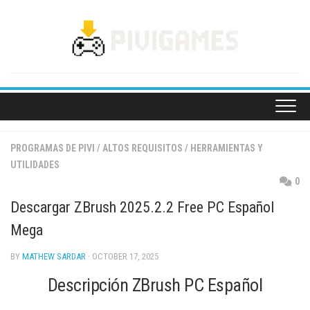
Skip
to
content
PROGRAMAS DE PIVI
/
ALTOS REQUISITOS
/
HERRAMIENTAS Y
UTILIDADES
0
Descargar ZBrush 2025.2.2 Free PC Español
Mega
BY
MATHEW SARDAR
· OCTOBER 17, 2025
Descripción ZBrush PC Español