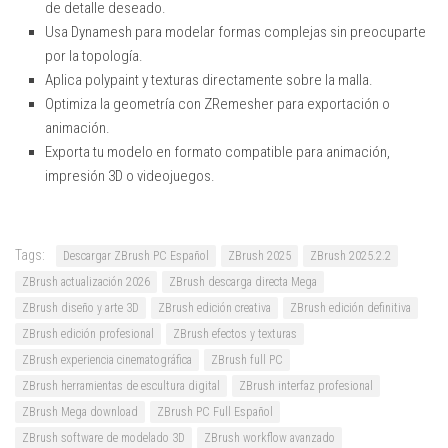
de detalle deseado.
Usa Dynamesh para modelar formas complejas sin preocuparte
por la topología.
Aplica polypaint y texturas directamente sobre la malla.
Optimiza la geometría con ZRemesher para exportación o
animación.
Exporta tu modelo en formato compatible para animación,
impresión 3D o videojuegos.
Tags:
Descargar ZBrush PC Español
ZBrush 2025
ZBrush 2025.2.2
ZBrush actualización 2026
ZBrush descarga directa Mega
ZBrush diseño y arte 3D
ZBrush edición creativa
ZBrush edición definitiva
ZBrush edición profesional
ZBrush efectos y texturas
ZBrush experiencia cinematográfica
ZBrush full PC
ZBrush herramientas de escultura digital
ZBrush interfaz profesional
ZBrush Mega download
ZBrush PC Full Español
ZBrush software de modelado 3D
ZBrush workflow avanzado