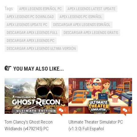
Tags:
APEX LEGENDS ESPAÑOL PC
APEX LEGENDS LATEST UPDATE
APEX LEGENDS PC DOWNLOAD
APEX LEGENDS PC ESPAÑOL
APEX LEGENDS UPDATE PC
DESCARGAR APEX LEGENDS ESPAÑOL
DESCARGAR APEX LEGENDS FULL
DESCARGAR APEX LEGENDS GRATIS
DESCARGAR APEX LEGENDS PC
DESCARGAR APEX LEGENDS ULTIMA VERSIÓN
YOU MAY ALSO LIKE...
0
0
Tom Clancy’s Ghost Recon
Ultimate Theater Simulator PC
Wildlands (v4792145) PC
(v1.3.0) Full Español