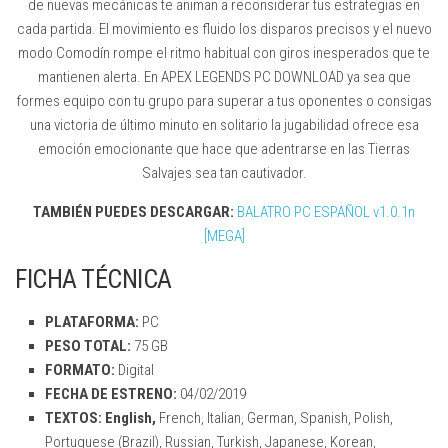
de nuevas mecánicas te animan a reconsiderar tus estrategias en
cada partida. El movimiento es fluido los disparos precisos y el nuevo
modo Comodín rompe el ritmo habitual con giros inesperados que te
mantienen alerta. En APEX LEGENDS PC DOWNLOAD ya sea que
formes equipo con tu grupo para superar a tus oponentes o consigas
una victoria de último minuto en solitario la jugabilidad ofrece esa
emoción emocionante que hace que adentrarse en las Tierras
Salvajes sea tan cautivador.
TAMBIÉN PUEDES DESCARGAR:
BALATRO PC ESPAÑOL v1.0.1n
[MEGA]
FICHA TÉCNICA
PLATAFORMA:
PC
PESO TOTAL:
75 GB
FORMATO:
Digital
FECHA DE ESTRENO:
04/02/2019
TEXTOS: English,
French, Italian, German, Spanish, Polish,
Portuguese (Brazil), Russian, Turkish, Japanese, Korean,