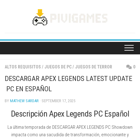
Skip
to
content
ALTOS REQUISITOS
/
JUEGOS DE PC
/
JUEGOS DE TERROR
0
DESCARGAR APEX LEGENDS LATEST UPDATE
PC EN ESPAÑOL
BY
MATHEW SARDAR
· SEPTEMBER 17, 2025
Descripción Apex Legends PC Español
La última temporada de DESCARGAR APEX LEGENDS PC Showdown
impacta como una sacudida de transformación, emocionante y