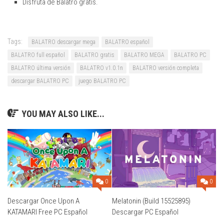
Disfruta de Balatro gratis.
Tags:
BALATRO descargar mega
BALATRO español
BALATRO full español
BALATRO gratis
BALATRO MEGA
BALATRO PC
BALATRO última versión
BALATRO v1.0.1n
BALATRO versión completa
descargar BALATRO PC
juego BALATRO PC
YOU MAY ALSO LIKE...
0
0
Descargar Once Upon A
Melatonin (Build 15525895)
KATAMARI Free PC Español
Descargar PC Español