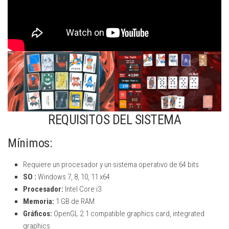
REQUISITOS DEL SISTEMA
Mínimos:
Requiere un procesador y un sistema operativo de 64 bits
SO :
Windows 7, 8, 10, 11 x64
Procesador:
Intel Core i3
Memoria:
1 GB de RAM
Gráficos:
OpenGL 2.1 compatible graphics card, integrated
graphics