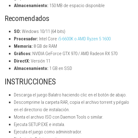
Almacenamiento:
150 MB de espacio disponible
Recomendados
SO:
Windows 10/11 (64 bits)
Procesador:
Intel Core
i5-6600K o AMD Ryzen 5 1600
Memoria:
8 GB de RAM
Gráficos:
NVIDIA GeForce GTX 970 / AMD Radeon RX 570
DirectX:
Versión 11
Almacenamiento:
1 GB en SSD
INSTRUCCIONES
Descarga el juego Balatro haciendo clic en el botón de abajo.
Descomprime la carpeta RAR, copia el archivo torrent y pégalo
en el directorio de instalación.
Monta el archivo ISO con Daemon Tools o similar.
Ejecuta SETUP.EXE e instala.
Ejecuta el juego como administrador.