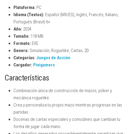
Plataforma:
PC
Idioma (Textos):
Español (MX/ES), Inglés, Francés, Italiano,
Portugués (Brasil) 6+
Año:
2024
Tamaño:
118 MB
Formato:
EXE
Genero:
Simulación, Roguelike, Cartas, 2D
Categorías:
Juegos de Acción
Cargador:
Pivigamers
Características
Combinación única de construcción de mazos, póker y
mecánica roguelike.
Crea y personaliza tu propio mazo mientras progresas en las
partidas.
Docenas de cartas especiales y comodines que cambian tu
forma de jugar cada mano.
Los desafíos generados procedimentalmente garantizan que