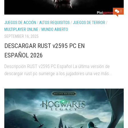
0
JUEGOS DE ACCIÓN
/
ALTOS REQUISITOS
/
JUEGOS DE TERROR
/
MULTIPLAYER ONLINE
/
MUNDO ABIERTO
SEPTEMBER 16, 2025
DESCARGAR RUST v2595 PC EN
ESPAÑOL 2026
Descripción RUST v2595 PC Español La última versión de
descargar rust pc sumerge a los jugadores una vez más...