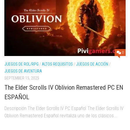
0
JUEGOS DE ROL/RPG
/
ALTOS REQUISITOS
/
JUEGOS DE ACCIÓN
/
JUEGOS DE AVENTURA
SEPTEMBER 15, 2025
The Elder Scrolls IV Oblivion Remastered PC EN
ESPAÑOL
Descripción The Elder Scrolls IV PC Español The Elder Scrolls IV
Oblivion Remastered Español revitaliza uno de los clásicos...