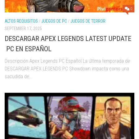
0
ALTOS REQUISITOS
/
JUEGOS DE PC
/
JUEGOS DE TERROR
SEPTEMBER 17, 2025
DESCARGAR APEX LEGENDS LATEST UPDATE
PC EN ESPAÑOL
Descripción Apex Legends PC Español La última temporada de
DESCARGAR APEX LEGENDS PC Showdown impacta como una
sacudida de...