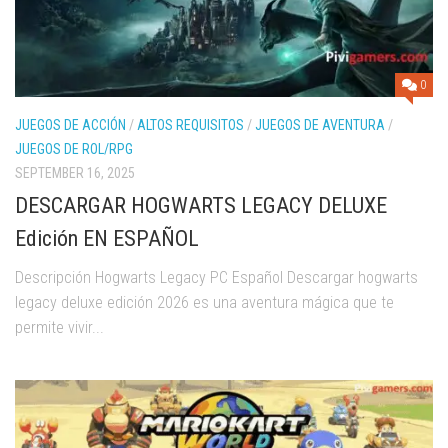
0
JUEGOS DE ACCIÓN
/
ALTOS REQUISITOS
/
JUEGOS DE AVENTURA
/
JUEGOS DE ROL/RPG
SEPTEMBER 16, 2025
DESCARGAR HOGWARTS LEGACY DELUXE
Edición EN ESPAÑOL
Descripción Hogwarts Legacy PC Español Descargar hogwarts
legacy deluxe edición 2026 es una aventura mágica que te
permite vivir...