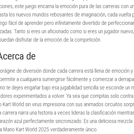
ciones, este juego encarna la emoción pura de las carreras con u
ALTOS
hasta los nuevos mundos rebosantes de imaginación, cada vuelta 
REQUISITOS
uego fácil de aprender pero infinitamente divertido de perfeccionar
ntizadas. Tanto si eres un aficionado como si eres un jugador nuevo,
puedan disfrutar de la emoción de la competición.
Acerca de
orágine de diversión donde cada carrera está llena de emoción
e permite a cualquiera sumergirse fácilmente y comenzar a derrapar
 no te dejes engañar bajo esa jugabilidad sencilla se esconde un
ugadores experimentados a volver. Ya sea que compitas solo contra
io Kart World sin virus impresiona con sus animados circuitos sor
 carrera narra una historia a veces lideras la clasificación mientra
razón azul perfectamente sincronizado. Es una deliciosa mezcla
a Mario Kart World 2025 verdaderamente único.