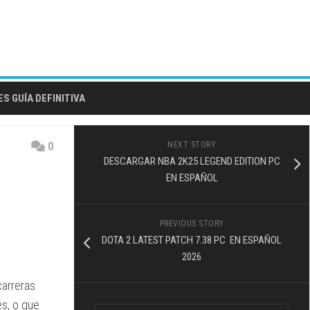
S GUÍA DEFINITIVA
0
NEXT STORY
DESCARGAR NBA 2K25 LEGEND EDITION PC
EN ESPAÑOL
PREVIOUS STORY
DOTA 2 LATEST PATCH 7.38 PC EN ESPAÑOL
2026
carreras
es, o que