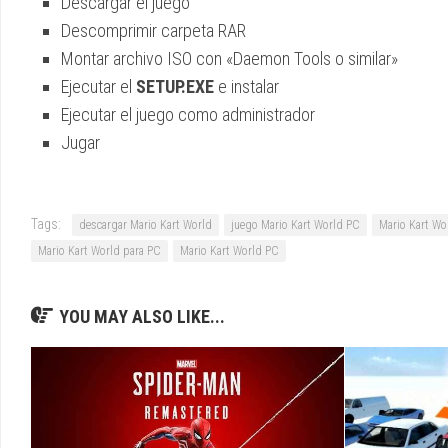
Descargar el juego
Descomprimir carpeta RAR
Montar archivo ISO con «Daemon Tools o similar»
Ejecutar el
SETUP.EXE
e instalar
Ejecutar el juego como administrador
Jugar
Tags:
descargar Mario Kart World
juego Mario Kart World PC
Mario Kart W
Mario Kart World para PC
Mario Kart World PC
YOU MAY ALSO LIKE...