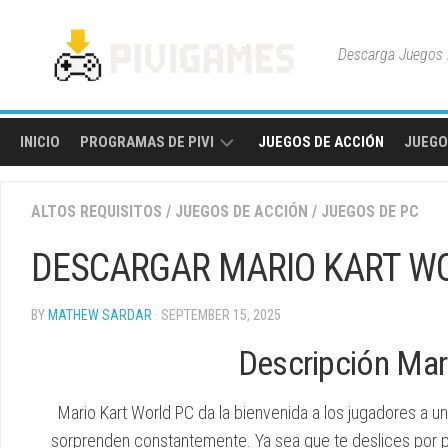
Skip
to
Descarga Juegos P
content
INICIO
PROGRAMAS DE PIVI
JUEGOS DE ACCIÓN
JUEGO
HERRAMIENTAS
ALTOS REQUISITOS
/
JUEGOS DE ACCIÓN
/
JUEGOS DE PC
Y
UTILIDADES
DESCARGAR MARIO KART WO
BY
MATHEW SARDAR
· SEPTEMBER 15, 2025
Descripción Mar
Mario Kart World PC da la bienvenida a los jugadores a u
sorprenden constantemente. Ya sea que te deslices por pis