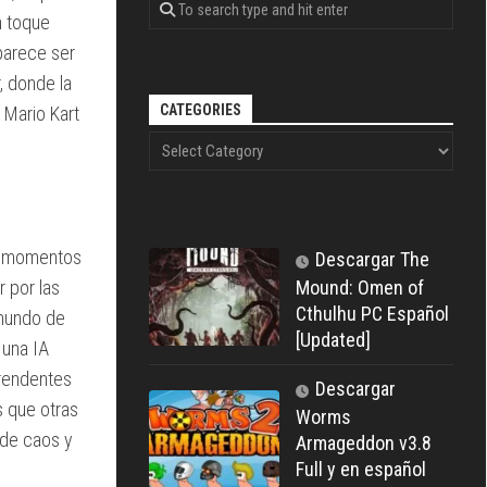
n toque
parece ser
, donde la
CATEGORIES
 Mario Kart
 y momentos
Descargar The
 por las
Mound: Omen of
Cthulhu PC Español
 mundo de
[Updated]
 una IA
prendentes
Descargar
s que otras
Worms
 de caos y
Armageddon v3.8
Full y en español