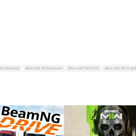
orld download
Mario Kart World español
Mario Kart World full
Mario Kart World gra