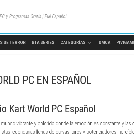
C y Programas Gratis | Full Español
S DE TERROR
GTA SERIES
CATEGORÍAS
DMCA
PIVIGAME
MULTIPLAYER
ONLINE
RLD PC EN ESPAÑOL
MUNDO
ABIERTO
JUEGOS
DE
io Kart World PC Español
AVENTURA
JUEGOS
n mundo vibrante y colorido donde la emoción es constante y las 
DE
tas legendarias llenas de curvas, giros y potenciadores increíbl
ACCIÓN