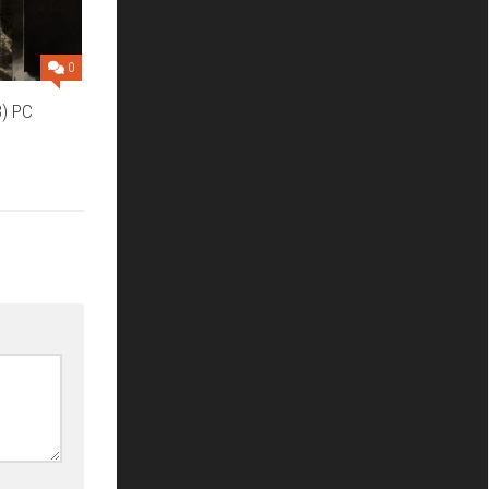
0
3) PC