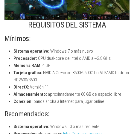
REQUISITOS DEL SISTEMA
Mínimos:
Sistema operativo:
Windows 7 o más nuevo
Procesador:
CPU dual-core de Intel o AMD a ~2.8 GHz
Memoria RAM:
4 GB
Tarjeta gráfica:
NVIDIA GeForce 8600/9600GT o ATI/AMD Radeon
HD2600/3600
DirectX:
Versión 11
Almacenamiento:
aproximadamente 60 GB de espacio libre
Conexión:
banda ancha a Internet para jugar online
Recomendados:
Sistema operativo:
Windows 10 o más reciente
Procesador:
algo como un
Intel Core i5 moderno