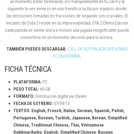
un momento estás farmeando oro tranquilamente en tu carril y al
siguiente te ves inmerso en una frenética lucha por equipos donde
las decisiones tomadas en fracciones de segundo son cruciales. El
encanto de Dota 2 reside en su imprevisibilidad; OTA 2 Última Edición
cada partida se siente única e incluso una jugada insignificante puede
convertirse en un momento decisivo para la victoria.
TAMBIÉN PUEDES DESCARGAR:
CALL OF DUTY BLACK OPS 6 PARA
PC EN ESPAÑOL
FICHA TÉCNICA
PLATAFORMA:
PC
PESO TOTAL:
60 GB
FORMATO:
Distribución digital vía Steam.
FECHA DE ESTRENO:
07/09/13
TEXTOS: English, French, Italian, German, Spanish, Polish,
Portuguese, Russian, Turkish, Japanese, Korean, Simplified
Chinese, Traditional Chinese, Thai, Vietnamese
Dubbing/Audio: English, Simplified Chinese
,
Russian