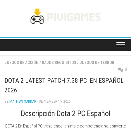
Skip
to
content
JUEGOS DE ACCIÓN
/
BAJOS REQUISITOS
/
JUEGOS DE TERROR
0
DOTA 2 LATEST PATCH 7.38 PC EN ESPAÑOL
2026
BY
MATHEW SARDAR
· SEPTEMBER 15, 2025
Descripción Dota 2 PC Español
DOTA 2 En Español PC trasciende la simple competencia se convierte