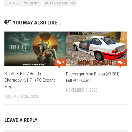
DOTA 2 Última Versión
DOTA 2 Update 7.38
YOU MAY ALSO LIKE...
0
0
S.T.AL.K.E.R 2 Heart of
Descargar Mon Bazou (v0.381)
Chornobyl (v1.7.1) PC Español
Full PC Español
Mega
NOVEMBER 6, 2025
NOVEMBER 26, 2025
LEAVE A REPLY