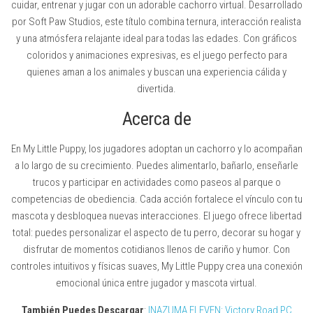
cuidar, entrenar y jugar con un adorable cachorro virtual. Desarrollado
por Soft Paw Studios, este título combina ternura, interacción realista
y una atmósfera relajante ideal para todas las edades. Con gráficos
coloridos y animaciones expresivas, es el juego perfecto para
quienes aman a los animales y buscan una experiencia cálida y
divertida.
Acerca de
En My Little Puppy, los jugadores adoptan un cachorro y lo acompañan
a lo largo de su crecimiento. Puedes alimentarlo, bañarlo, enseñarle
trucos y participar en actividades como paseos al parque o
competencias de obediencia. Cada acción fortalece el vínculo con tu
mascota y desbloquea nuevas interacciones. El juego ofrece libertad
total: puedes personalizar el aspecto de tu perro, decorar su hogar y
disfrutar de momentos cotidianos llenos de cariño y humor. Con
controles intuitivos y físicas suaves, My Little Puppy crea una conexión
emocional única entre jugador y mascota virtual.
También Puedes Descargar
:
INAZUMA ELEVEN: Victory Road PC