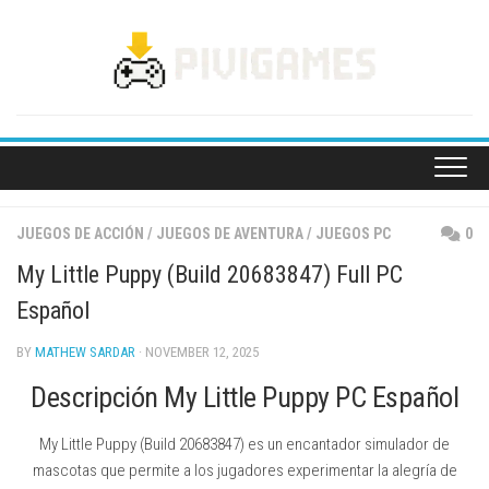
Skip
to
content
JUEGOS DE ACCIÓN
/
JUEGOS DE AVENTURA
/
JUEGOS PC
0
My Little Puppy (Build 20683847) Full PC
Español
BY
MATHEW SARDAR
· NOVEMBER 12, 2025
Descripción My Little Puppy PC Español
My Little Puppy (Build 20683847) es un encantador simulador de
mascotas que permite a los jugadores experimentar la alegría de