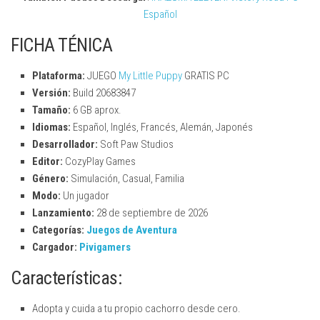
Español
FICHA TÉNICA
Plataforma:
JUEGO
My Little Puppy
GRATIS PC
Versión:
Build 20683847
Tamaño:
6 GB aprox.
Idiomas:
Español, Inglés, Francés, Alemán, Japonés
Desarrollador:
Soft Paw Studios
Editor:
CozyPlay Games
Género:
Simulación, Casual, Familia
Modo:
Un jugador
Lanzamiento:
28 de septiembre de 2026
Categorías:
Juegos de Aventura
Cargador:
Pivigamers
Características:
Adopta y cuida a tu propio cachorro desde cero.