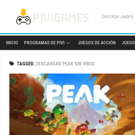
Skip
to
Descarga Juegos P
content
INICIO
PROGRAMAS DE PIVI
JUEGOS DE ACCIÓN
JUEGO
HERRAMIENTAS
TAGGED:
DESCARGAR PEAK SIN VIRUS
Y
UTILIDADES