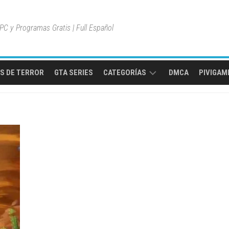
C y Programas Gratis | Full Español
S DE TERROR
GTA SERIES
CATEGORÍAS
DMCA
PIVIGAME
MULTIPLAYER
ONLINE
MUNDO
ABIERTO
JUEGOS
DE
AVENTURA
JUEGOS
DE
ACCIÓN