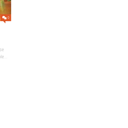
ALTOS
REQUISITOS
0
 se
e...