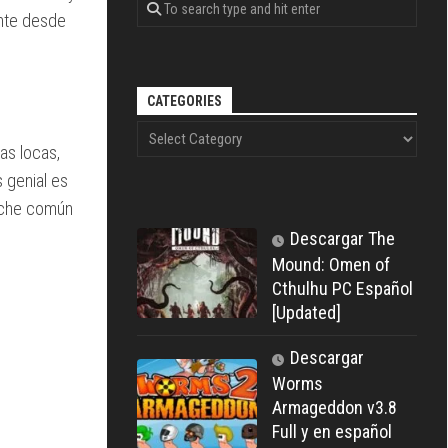
ente desde
CATEGORIES
as locas,
 genial es
noche común
Descargar The
Mound: Omen of
Cthulhu PC Español
[Updated]
Descargar
Worms
Armageddon v3.8
Full y en español