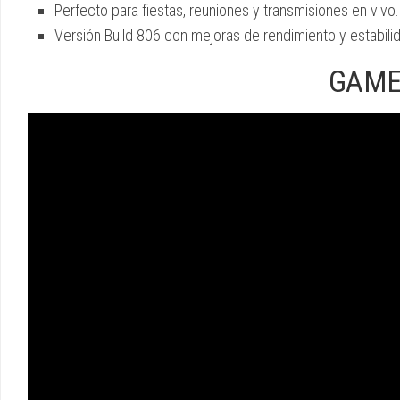
Perfecto para fiestas, reuniones y transmisiones en vivo.
Versión Build 806 con mejoras de rendimiento y estabili
GAME