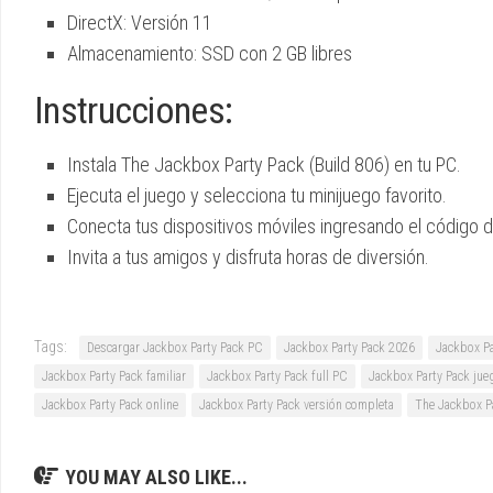
DirectX: Versión 11
Almacenamiento: SSD con 2 GB libres
Instrucciones:
Instala The Jackbox Party Pack (Build 806) en tu PC.
Ejecuta el juego y selecciona tu minijuego favorito.
Conecta tus dispositivos móviles ingresando el código d
Invita a tus amigos y disfruta horas de diversión.
Tags:
Descargar Jackbox Party Pack PC
Jackbox Party Pack 2026
Jackbox Pa
Jackbox Party Pack familiar
Jackbox Party Pack full PC
Jackbox Party Pack ju
Jackbox Party Pack online
Jackbox Party Pack versión completa
The Jackbox P
YOU MAY ALSO LIKE...