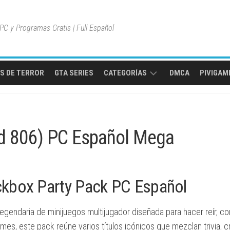
C y Programas Gratis | Full Español
S DE TERROR
GTA SERIES
CATEGORÍAS
DMCA
PIVIGAME
MULTIPLAYER
ONLINE
ld 806) PC Español Mega
MUNDO
ABIERTO
JUEGOS
DE
ckbox Party Pack PC Español
AVENTURA
JUEGOS
egendaria de minijuegos multijugador diseñada para hacer reír, co
DE
es, este pack reúne varios títulos icónicos que mezclan trivia, c
ACCIÓN