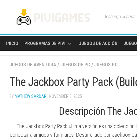
Skip
to
Descarga Juegos P
content
INICIO
PROGRAMAS DE PIVI
JUEGOS DE ACCIÓN
JUEGO
HERRAMIENTAS
JUEGOS DE AVENTURA
/
JUEGOS DE PC
/
JUEGOS PC
Y
UTILIDADES
The Jackbox Party Pack (Bui
BY
MATHEW SARDAR
· NOVEMBER 3, 2025
Descripción The Ja
The Jackbox Party Pack última versión es una colección l
conectar a amigos y familiares. Desarrollado por Jackbox Gam