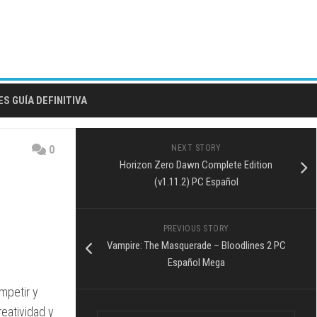
S GUÍA DEFINITIVA
0
NEXT STORY
Horizon Zero Dawn Complete Edition
(v1.11.2) PC Español
PREVIOUS STORY
Vampire: The Masquerade – Bloodlines 2 PC
Español Mega
mpetir y
reatividad y