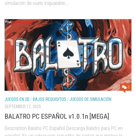
simulación de vuelo inigualable,...
0
JUEGOS EN 2D
/
BAJOS REQUISITOS
/
JUEGOS DE SIMULACIÓN
SEPTEMBER 17, 2025
BALATRO PC ESPAÑOL v1.0.1n [MEGA]
Description Balatro PC Español Descarga Balatro para PC en
español. Es un videojuego roguelike de cartas que implica la...