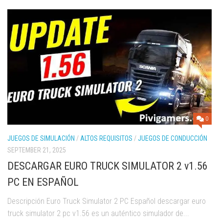
0
JUEGOS DE SIMULACIÓN
/
ALTOS REQUISITOS
/
JUEGOS DE CONDUCCIÓN
SEPTEMBER 21, 2025
DESCARGAR EURO TRUCK SIMULATOR 2 v1.56
PC EN ESPAÑOL
Descripción Euro Truck Simulator 2 PC Español descargar euro
truck simulator 2 pc v1.56 es un auténtico simulador de...