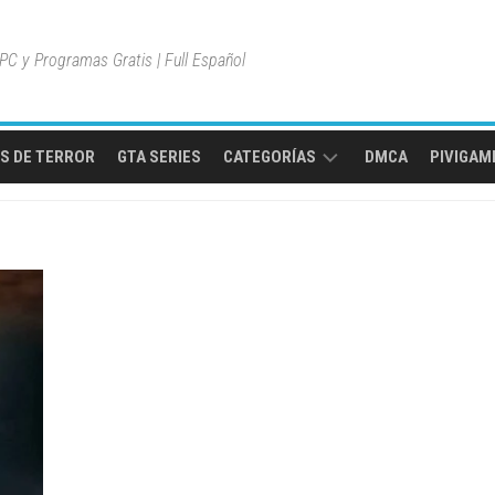
C y Programas Gratis | Full Español
S DE TERROR
GTA SERIES
CATEGORÍAS
DMCA
PIVIGAME
MULTIPLAYER
ONLINE
MUNDO
ABIERTO
JUEGOS
DE
AVENTURA
JUEGOS
DE
ACCIÓN