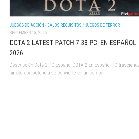
JUEGOS DE ACCIÓN
/
BAJOS REQUISITOS
/
JUEGOS DE TERROR
SEPTEMBER 15, 2025
DOTA 2 LATEST PATCH 7.38 PC EN ESPAÑOL
2026
Descripción Dota 2 PC Español DOTA 2 En Español PC trasciende
simple competencia se convierte en un campo...